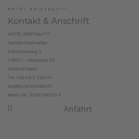
HOTEL KRISTALL***
Kontakt & Anschrift
HOTEL KRISTALL***
Familie Fischnaller
Panoramaweg 3
I-39037 – Meransen BZ
Südtirol/Italien
Tel.
+39 0472 520144
luis@hotel-kristall.info
MwSt.-Nr. IT02919650214
Anfahrt
