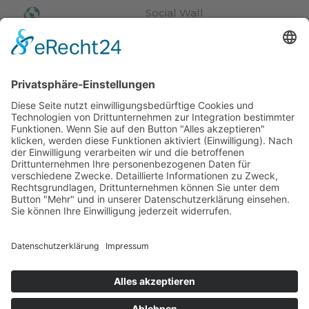
Social Wall
Impressionen
Webcam
Video
News
Veranstaltungen
Wetter
© Hotel Kristall***
Impressum
Datenschutz
CIN: IT021074A14BBYGR6Y
powered by