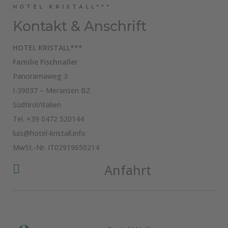
HOTEL KRISTALL***
Kontakt & Anschrift
HOTEL KRISTALL***
Familie Fischnaller
Panoramaweg 3
I-39037 – Meransen BZ
Südtirol/Italien
Tel.
+39 0472 520144
luis@hotel-kristall.info
MwSt.-Nr. IT02919650214
Anfahrt
