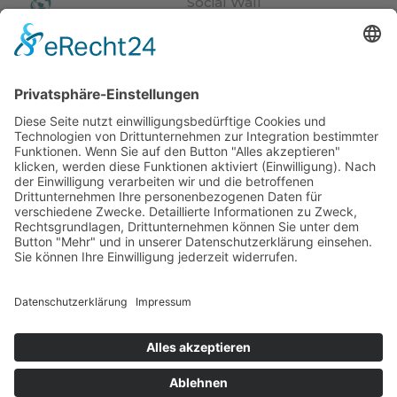
Social Wall
Impressionen
Webcam
Video
News
Veranstaltungen
Wetter
© Hotel Kristall***
Impressum
Datenschutz
CIN: IT021074A14BBYGR6Y
powered by