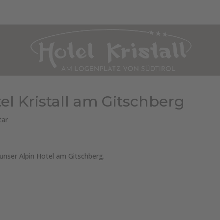
WOHNUNGEN & PREISE
KULINARIK
WELLNESS
SOMMER
W
l Kristall am Gitschberg
ar
unser Alpin Hotel am Gitschberg.