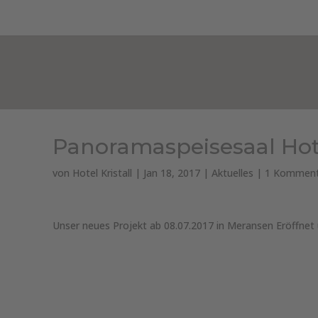
HOTEL KRISTALL***
ZIMMER & PREISE
Panoramaspeisesaal Hote
von
Hotel Kristall
|
Jan 18, 2017
|
Aktuelles
|
1 Komment
Unser neues Projekt ab 08.07.2017 in Meransen Eröffnet 