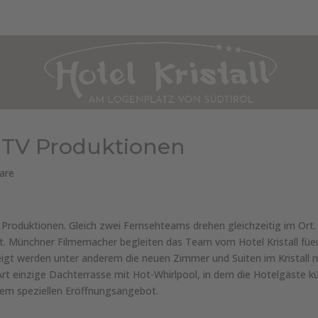
WOHNUNGEN & PREISE
KULINARIK
WELLNESS
SOMMER
W
r TV Produktionen
are
roduktionen. Gleich zwei Fernsehteams drehen gleichzeitig im Ort. F
. Münchner Filmemacher begleiten das Team vom Hotel Kristall füer 
eigt werden unter anderem die neuen Zimmer und Suiten im Kristall 
er Art einzige Dachterrasse mit Hot-Whirlpool, in dem die Hotelgäste k
nem speziellen Eröffnungsangebot.