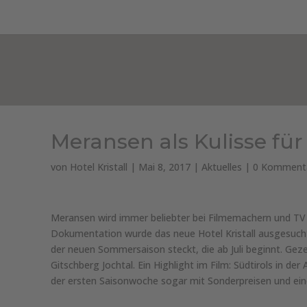
HOTEL KRISTALL***
ZIMMER & PREISE
Meransen als Kulisse fü
von
Hotel Kristall
|
Mai 8, 2017
|
Aktuelles
|
0 Komment
Meransen wird immer beliebter bei Filmemachern und TV P
Dokumentation wurde das neue Hotel Kristall ausgesucht
der neuen Sommersaison steckt, die ab Juli beginnt. Gez
Gitschberg Jochtal. Ein Highlight im Film: Südtirols in d
der ersten Saisonwoche sogar mit Sonderpreisen und ei