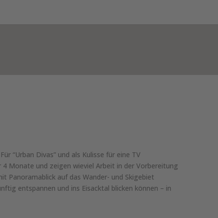
INTERURLAUB
KONTAKT & INFOS
DE
ür “Urban Divas” und als Kulisse für eine TV
4 Monate und zeigen wieviel Arbeit in der Vorbereitung
mit Panoramablick auf das Wander- und Skigebiet
ünftig entspannen und ins Eisacktal blicken können – in