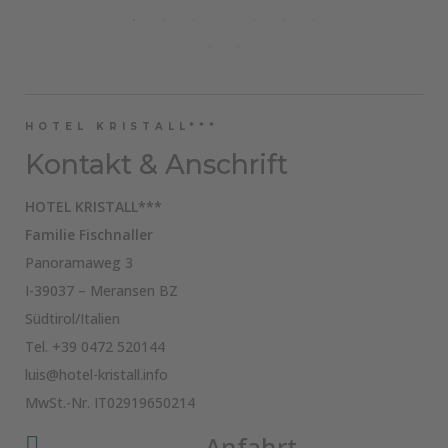
HOTEL KRISTALL***
Kontakt & Anschrift
HOTEL KRISTALL***
Familie Fischnaller
Panoramaweg 3
I-39037 – Meransen BZ
Südtirol/Italien
Tel.
+39 0472 520144
luis@hotel-kristall.info
MwSt.-Nr. IT02919650214
Anfahrt
