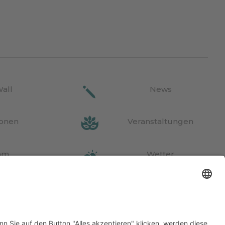
Wall
News
ionen
Veranstaltungen
am
Wetter
o