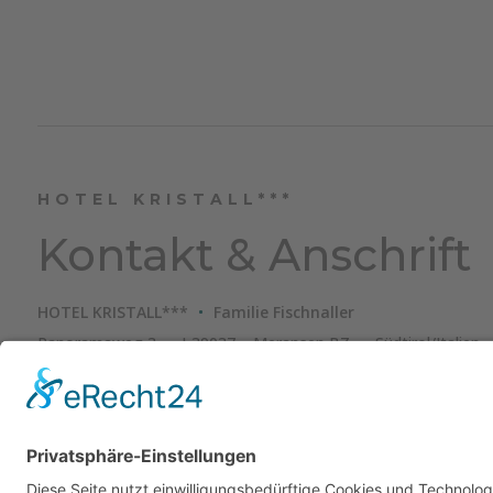
HOTEL KRISTALL***
Kontakt & Anschrift
HOTEL KRISTALL***
Familie Fischnaller
Panoramaweg 3
I-39037 – Meransen BZ
Südtirol/Italien
Tel.
+39 0472 520144
luis@hotel-kristall.info
MwSt.-Nr. I
Anfahrt
