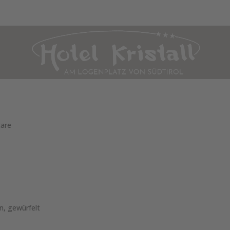
WOHNUNGEN & PREISE
KULINARIK
WELLNESS
SOMMER
W
are
ln, gewürfelt