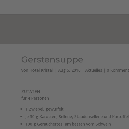
HOTEL KRISTALL***
ZIMMER & PREISE
Gerstensuppe
von
Hotel Kristall
|
Aug 5, 2016
|
Aktuelles
|
0 Komment
ZUTATEN
für 4 Personen
1 Zwiebel, gewürfelt
je 30 g Karotten, Sellerie, Staudensellerie und Kartoffe
100 g Geräuchertes, am besten vom Schwein