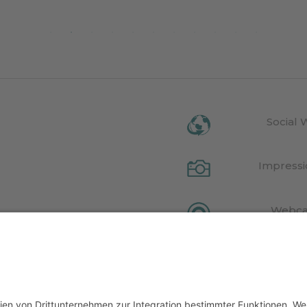
Social 
Impress
Webc
T02919650214
Vide