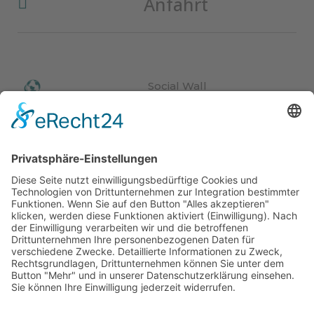
Anfahrt

Social Wall
Impressionen
Webcam
Video
News
Veranstaltungen
Wetter