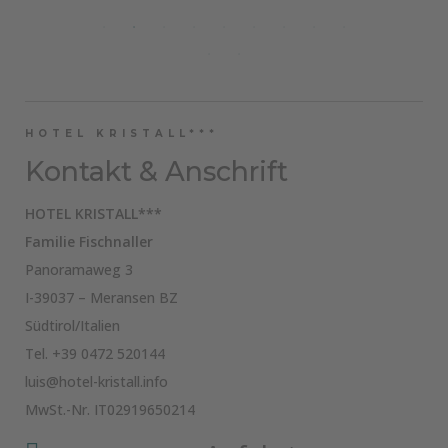
HOTEL KRISTALL***
Kontakt & Anschrift
HOTEL KRISTALL***
Familie Fischnaller
Panoramaweg 3
I-39037 – Meransen BZ
Südtirol/Italien
Tel.
+39 0472 520144
luis@hotel-kristall.info
MwSt.-Nr. IT02919650214